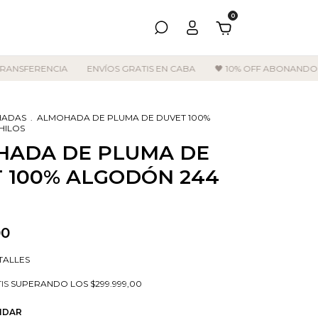
0
NSFERENCIA
ENVÍOS GRATIS EN CABA
🖤 10% OFF ABONANDO PO
HADAS
.
ALMOHADA DE PLUMA DE DUVET 100%
HILOS
HADA DE PLUMA DE
 100% ALGODÓN 244
00
TALLES
IS
SUPERANDO LOS
$299.999,00
NDAR