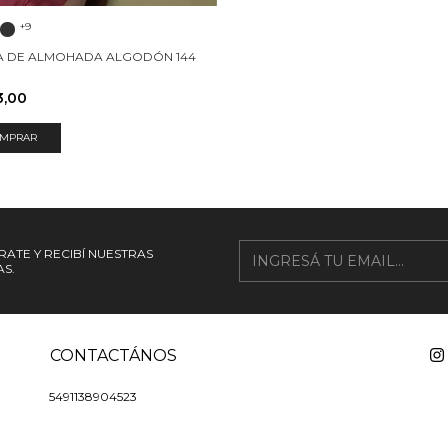
+9
A DE ALMOHADA ALGODÓN 144
3,00
MPRAR
RATE Y RECIBÍ NUESTRAS
S.
CONTACTÁNOS
5491138904523