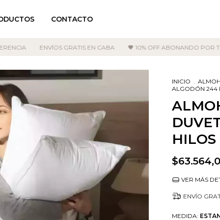
ODUCTOS
CONTACTO
NCIA
ENVÍOS GRATIS EN CABA
🖤 10% OFF ABONANDO POR TRA
INICIO
.
ALMO
ALGODÓN 244 
ALMO
DUVET
HILOS
$63.564,
VER MÁS DE
ENVÍO GRAT
MEDIDA:
ESTA