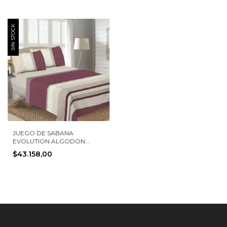
SIN STOCK
JUEGO DE SABANA
EVOLUTION ALGODON
PERCAL 150 HILOS
$43.158,00
BELGRANO