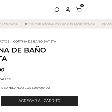
0
ABA
🖤 10% OFF ABONANDO POR TRANSFERENCIA
ENVÍOS GRATI
UCTOS
.
CORTINA DE BAÑO BATISTA
NA DE BAÑO
TA
00
TALLES
IS
SUPERANDO LOS
$299.999,00