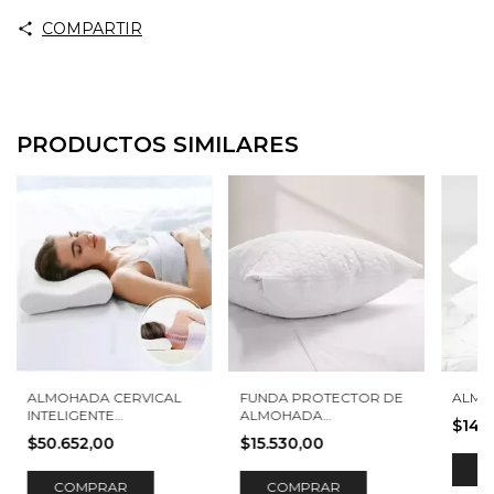
COMPARTIR
PRODUCTOS SIMILARES
ALMOHADA CERVICAL
FUNDA PROTECTOR DE
ALMO
INTELIGENTE
ALMOHADA
$14.
VISCOELÁSTICA
IMPERMEABLE BAMBOO
$50.652,00
$15.530,00
COMPRAR