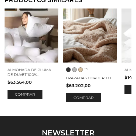
+4
ALMOHADA DE PLUMA
ALMO
DE DUVET 100%
$14.
FRAZADAS CORDERITO
ALGODÓN 244 HILOS
$63.564,00
$63.202,00
COMPRAR
COMPRAR
NEWSLETTER